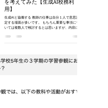
kentakk14
2025年1月23日
読了時間: 2分
多様な視点を取り入れる方法！
AIとの会議で学級懇談会の内容
を考えてみた【生成AI校務利
用】
生成AIと協働する 教師の仕事は自分１人で意思決
定する場面が多いです。 もちろん重要な事項につ
いては複数人で検討するとは思いますが、内容に
よっては相談しにくいものや相談相手が近くにい
ないこともあるでしょう。 意思決定やアイデアの
創出、計画の立案などに悩んだ場合は生成AIを活...