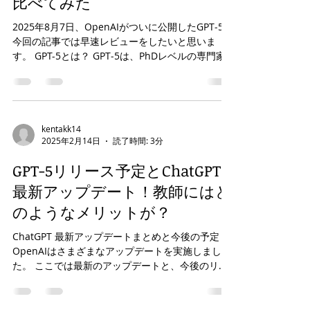
Thinkingモード・Proモードを
比べてみた
2025年8月7日、OpenAIがついに公開したGPT‑5。
今回の記事では早速レビューをしたいと思いま
す。 GPT-5とは？ GPT‑5は、PhDレベルの専門家
を目指して作られた、OpenAIの新モデルとされて
います。コーディング、数学、創造的な文章、ヘ
ルスケア、視覚...
kentakk14
2025年2月14日
読了時間: 3分
GPT-5リリース予定とChatGPT
最新アップデート！教師にはど
のようなメリットが？
ChatGPT 最新アップデートまとめと今後の予定
OpenAIはさまざまなアップデートを実施しまし
た。 ここでは最新のアップデートと、今後のリリ
ース予定について分かりやすく整理して紹介しま