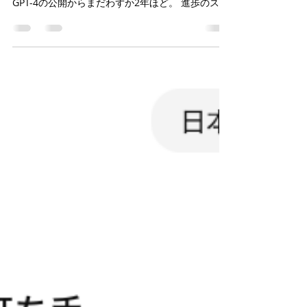
GPT-4の公開からまだわずか2年ほど。 進歩のスピ
ードは想像以上です。 AIの進展を追っていると、
時に無力感を覚えます。今もハルシネーションは
起こるものの、それらも遠からず克...